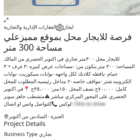
ايجار
العقارات الإدارية والتجارية
فرصة للايجار محل بموقع مميزعلي
مساحة 300 متر
للايجار محل ٣٠٠متر تجاري في اكتوبر الحصري من المالك
المساحه: ٣٠٠ متر يتكون من: -مساحات عرض كبيره -٣ غرف + ٣
حمام -يافطه كلادنك لكل واجهه -بوابات سيكوريت -بوابات
الكترونيه شتر -مواقف خاصه -٢ مداخل رئيسيه المطلوب للمحل
كامل: ٧٠،٠٠٠ج نصف المحل ١٥٠متر: ٣٥،٠٠٠ج 📍في اكتوبر
الحصري على المحور المركزي مباشر ⚠️متشطب جاهز سوبر
Click to show
لوكس 📞للتواصل واتس او اتصال:
الجيزة
- السادس من أكتوبر
Project Details
تجاري
Business Type