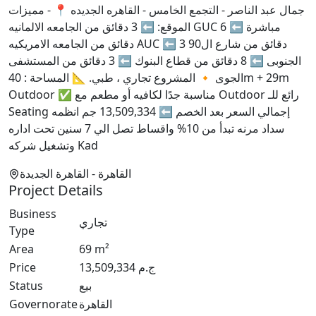
جمال عبد الناصر - التجمع الخامس - القاهره الجديده 📍 - مميزات
الموقع: ⬅️ 3 دقائق من الجامعه الالمانيه GUC مباشرة ⬅️ 6
دقائق من الجامعه الامريكيه AUC ⬅️ 3 دقائق من شارع ال90
الجنوبى ⬅️ 8 دقائق من قطاع البنوك ⬅️ 3 دقائق من المستشفى
الجوى 🔸 المشروع تجاري ، طبي. 📐 المساحة : 40m + 29m
Outdoor ✅ مناسبة جدًا لكافيه أو مطعم مع Outdoor رائع للـ
Seating إجمالي السعر بعد الخصم ⬅️ 13,509,334 جم انظمه
سداد مرنه تبدأ من 10% واقساط تصل الي 7 سنين تحت اداره
وتشغيل شركه Kad
القاهرة
- القاهرة الجديدة
Project Details
Business
تجاري
Type
Area
69
m²
ج.م
13,509,334
Price
بيع
Status
القاهرة
Governorate