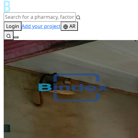
Login
Add your project
AR