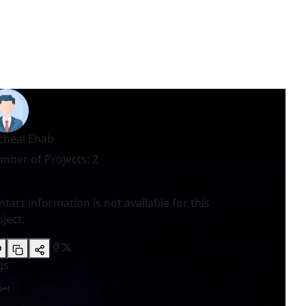
cheal Ehab
mber of Projects
:
2
tact information is not available for this
ject.
gs
بنز