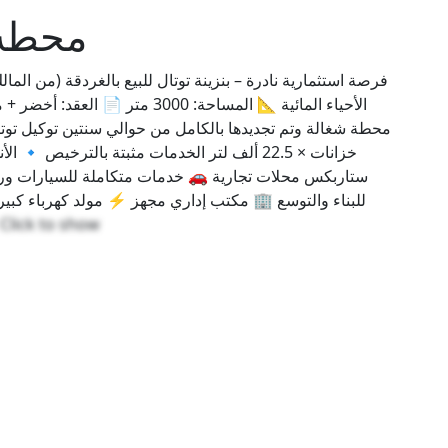
محطه ب
الأحياء المائية 📐 المساحة: 000
ستاربكس محلات تجارية 🚗 خدمات متكاملة للسيارات و
للبناء والتوسع 🏢 مكتب إداري مجهز ⚡ مولد كهرباء كبي
Click to show