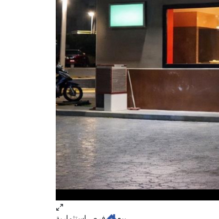
بيع
فرص استثمارية