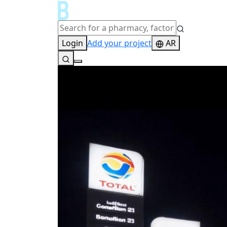
Login
Add your project
AR