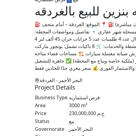
نزين للبيع بالغردقه
⛽ فرصة استثمارية نادرة – بنزينة توتال للبيع بالغردقة (من المالك مباشرة) ⛽ 📍 الموقع: الغردقة – أمام متحف
3 متر 📄 العقد: أخضر + مسجلة شهر عقاري 🔹 تفاصيل ومواصفات المحطة:
محطة شغالة وتم تجديدها بالكامل من حوالي سنتين توكيل توتال عدد 4 طلمبات عدد 5 خزانات خزان 45 ألف لتر 4
خزانات × 22.5 ألف لتر الخدمات مثبتة بالترخيص 🔹 الأنشطة والخدمات: 🛒 8 باكيات تشمل: بونچور ماركت
رش صيانة مغسلة سيارات 🏗️ مساحات فضاء متاحة
ر (ملكية خاصة ويباع مع المحطة) ✅ جاهزة للتشغيل
والاستثمار الفوري 💰 سعر مغري جدًا للجادين فقط
البحر الأحمر
- الغردقة
Project Details
فرص استثماريه
Business Type
Area
3000
m²
ج.م
230,000,000
Price
بيع
Status
البحر الأحمر
Governorate