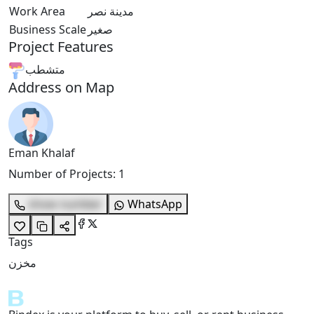
Work Area
مدينة نصر
Business Scale
صغير
Project Features
متشطب
Address on Map
Eman Khalaf
Number of Projects
:
1
show number
WhatsApp
Tags
مخزن