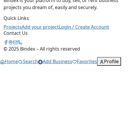
Bindex is your platform to buy, sell, or rent business
projects you dream of, easily and securely.
Quick Links
Projects
Add your project
Login / Create Account
Contact Us
© 2025 Bindex – All rights reserved
Home
Search
Add Business
Favorites
Profile