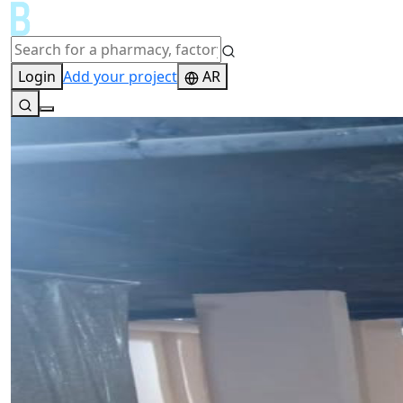
Login
Add your project
AR