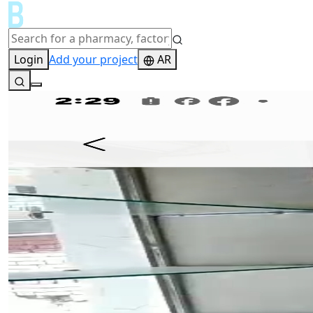
Login
Add your project
AR