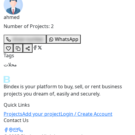
ahmed
Number of Projects
:
2
show number
WhatsApp
Tags
محلات
Bindex is your platform to buy, sell, or rent business
projects you dream of, easily and securely.
Quick Links
Projects
Add your project
Login / Create Account
Contact Us