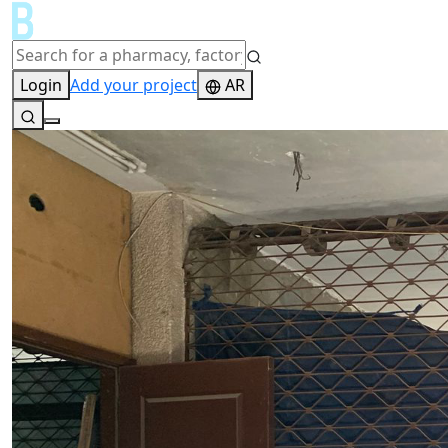
Login
Add your project
AR