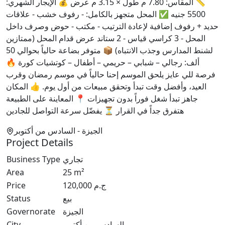
📏 المقاس: 7.80 م طول × 3.15 م عرض 💰 الإيجار الشهري:
5500 جنيه ✅ المحل متجهز بالكامل: - رفوف خشب - علاقات
حديد + رفوف إضافية لإعادة الترتيب - مكتب - حوض وصرف داخل
المحل - 3 كراسي قياس - 2 ستاند عرض قدام المحل (ممتازين
لشنط المدارس وجذب الانتباه) 📦 متوفر بضاعة حالياً بحوالي 50
ألف: رجالي – شبابي – حريمي – أطفال – كوتشيات كورة 🔥
فرصة للي عايز يلحق الموسم إحنا حالياً في موسم رمضان وقرب
العيد، وأفضل وقت تبدأ وتحقق مبيعات من أول يوم. 👍 المكان
جاهز تبدأ شغل فوراً بدون تجهيزات 📍 المعاينة على الطبيعة
هتفرق جداً في القرار ⏳ يفضّل سرعة التواصل للجادين
الجيزة
- السادس من أكتوبر
Project Details
تجاري
Business Type
Area
25
m²
ج.م
120,000
Price
بيع
Status
الجيزة
Governorate
السادس من أكتوبر
City