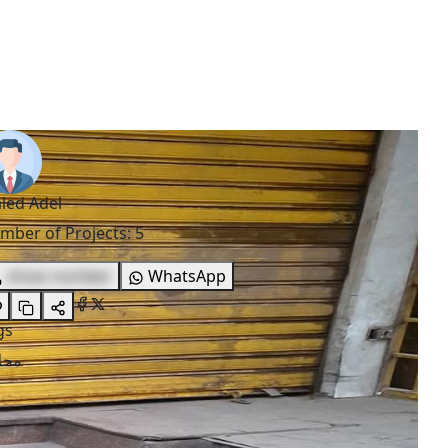
led Adel
mber of Projects
:
5
show number
WhatsApp
gs
محل