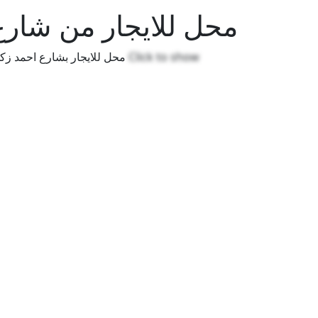
محل للايجار من شارع
محل للايجار بشارع احمد زكى المعادى مساحة حوالى٥٥ م تشطيب سوبر لوكس
Click to show