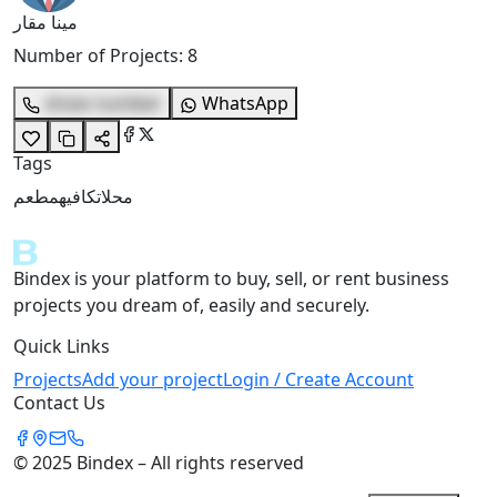
مينا مقار
Number of Projects
:
8
show number
WhatsApp
Tags
محلات
كافيه
مطعم
Bindex is your platform to buy, sell, or rent business
projects you dream of, easily and securely.
Quick Links
Projects
Add your project
Login / Create Account
Contact Us
© 2025 Bindex – All rights reserved