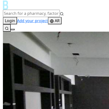
Login
Add your project
AR