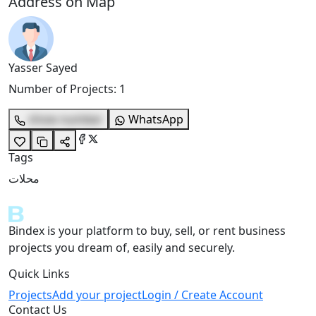
Address on Map
Yasser Sayed
Number of Projects
:
1
show number
WhatsApp
Tags
محلات
Bindex is your platform to buy, sell, or rent business
projects you dream of, easily and securely.
Quick Links
Projects
Add your project
Login / Create Account
Contact Us