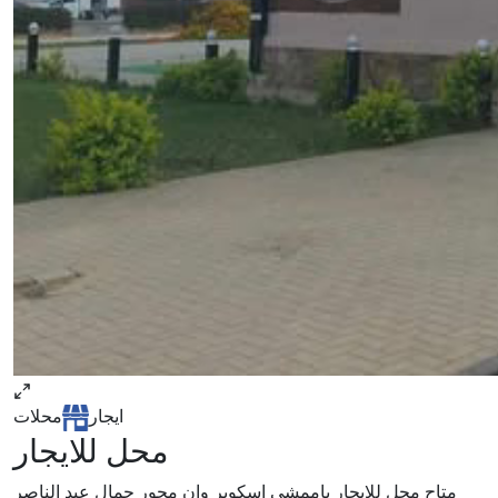
ايجار
محلات
محل للايجار
متاح محل للايجار باممشي اسكوير وان محور جمال عبد الناصر