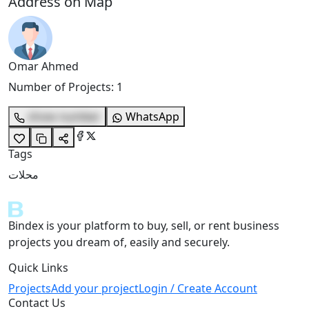
Address on Map
Omar Ahmed
Number of Projects
:
1
show number
WhatsApp
Tags
محلات
Bindex is your platform to buy, sell, or rent business
projects you dream of, easily and securely.
Quick Links
Projects
Add your project
Login / Create Account
Contact Us