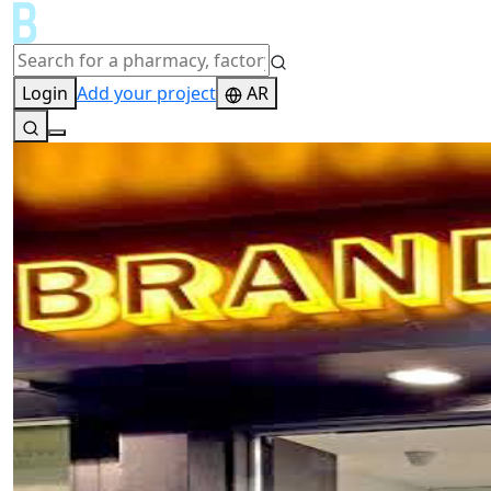
Login
Add your project
AR