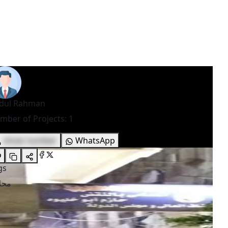
dul Rahman
mber of Projects
:
1
show number
WhatsApp
gs
محل