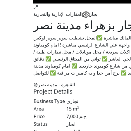
ايجار
العقارات الإدارية والتجارية
ار بزهراء مدينة نصر
 ✅ من المالك مباشرة ✅المحل تشطيب سوبر سوبر لوكس
 من السلاب فرز اول 1️⃣ ✅المحل واجهة علي الشارع الرئيسي مباشرة ! امام كومباوند
 اكلات سريعة / محل موبايلات / محل نظارات طبية /
حي العاشر ✅ ثواني من الميثاق الرئيسي ✅ دقائق
 شارع كومبوند جاردينيا ✅ امام كومباوند مدينة
القاهرة
- مدينة نصر
Project Details
تجاري
Business Type
Area
15
m²
ج.م
7,000
Price
ايجار
Status