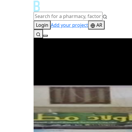
Login
Add your project
AR