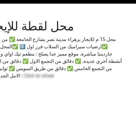
محل لقطة للإيج
محل 15 م للايجار بزهراء مدينة نصر بشارع الجامعة
✅ارضيات سيراميك
جاردينيا مباشرة، موقع مميز جدا يصلح : مطعم تيك اواي و
أنشطة أخري عديدة. ✅ دقائق من التجمع الاول ✅ دقائق من ال
من التجمع الخامس ✅ دقائق من طريق السويس ✅ ثواني من
Click to show
الامل الجديد ✅ برج أمن جدا و به كاميرات مراقبة ✅ للتواصل :