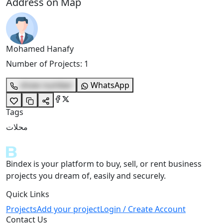
Address on Map
Mohamed Hanafy
Number of Projects
:
1
show number
WhatsApp
Tags
محلات
Bindex is your platform to buy, sell, or rent business
projects you dream of, easily and securely.
Quick Links
Projects
Add your project
Login / Create Account
Contact Us