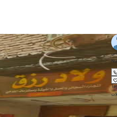
اني
Nu
Ta
ات