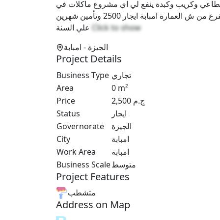
وقطاعي وكريب وكبدة ينفع لي اي مشروع ماكلات في
شارع تجاري وحيوي كلو محلات شارع عبد السميع شاهين متفرع من ش العمارة امبابة ايجار 2500 وتأمين شهرين
علي السنة
Click to show
الجيزة
- امبابة
Project Details
Business Type
تجاري
Area
0
m²
Price
2,500
ج.م
Status
ايجار
Governorate
الجيزة
City
امبابة
Work Area
امبابة
Business Scale
متوسط
Project Features
متشطب
Address on Map