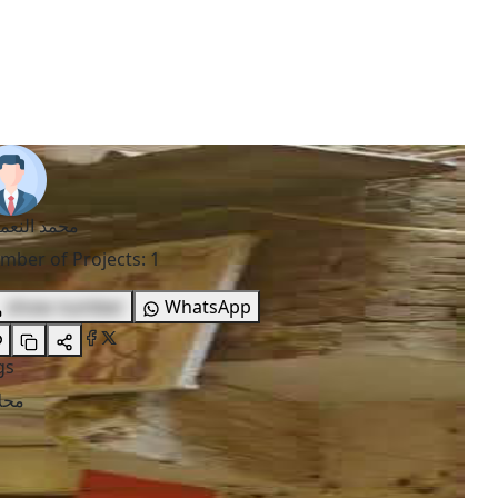
محمد النعم
mber of Projects
:
1
show number
WhatsApp
gs
محل