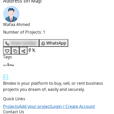
Address on Map
Wafaa Ahmed
Number of Projects
:
1
show number
WhatsApp
Tags
محلات
Bindex is your platform to buy, sell, or rent business
projects you dream of, easily and securely.
Quick Links
Projects
Add your project
Login / Create Account
Contact Us