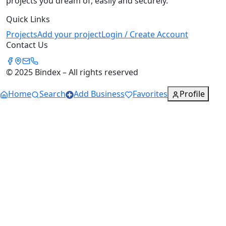
projects you dream of, easily and securely.
Quick Links
Projects
Add your project
Login / Create Account
Contact Us
© 2025 Bindex – All rights reserved
Home
Search
Add Business
Favorites
Profile