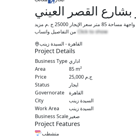
 بشارع القصر العيني
مكتب للايجار بشارع القصر العيني مطل على الشارع مباشرة واجهة مساحة 85 متر سعر الإيجار 25000 ج .م مزيد
من التفاصيل واتساب
Click to show
القاهرة
- السيدة زينب
Project Details
Business Type
اداري
Area
85
m²
Price
25,000
ج.م
Status
ايجار
Governorate
القاهرة
City
السيدة زينب
Work Area
السيدة زينب
Business Scale
صغير
Project Features
متشطب