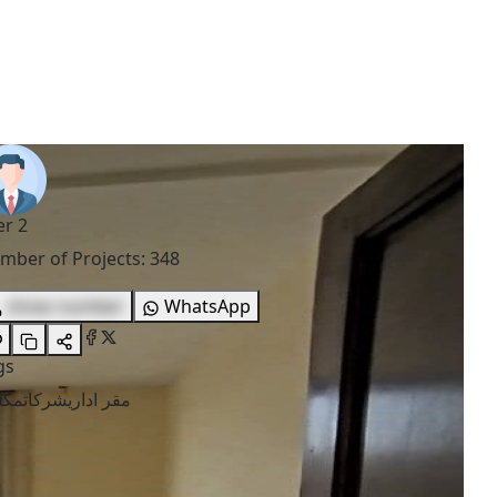
er 2
mber of Projects
:
348
show number
WhatsApp
gs
مقر اداري
شركات
مكا