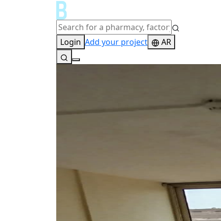
Login
Add your project
AR