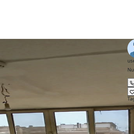
us
Nu
Ta
تب