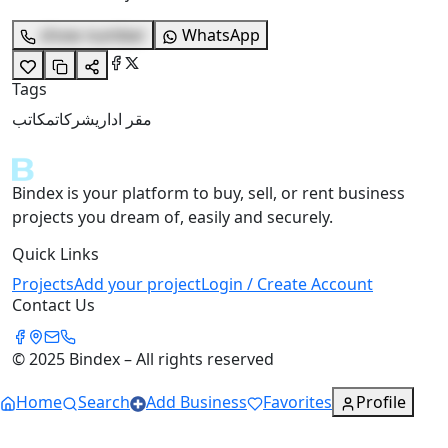
show number
WhatsApp
Tags
مقر اداري
شركات
مكاتب
Bindex is your platform to buy, sell, or rent business
projects you dream of, easily and securely.
Quick Links
Projects
Add your project
Login / Create Account
Contact Us
© 2025 Bindex – All rights reserved
Home
Search
Add Business
Favorites
Profile