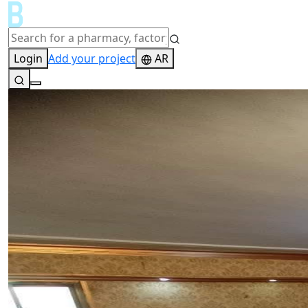
Login
Add your project
AR