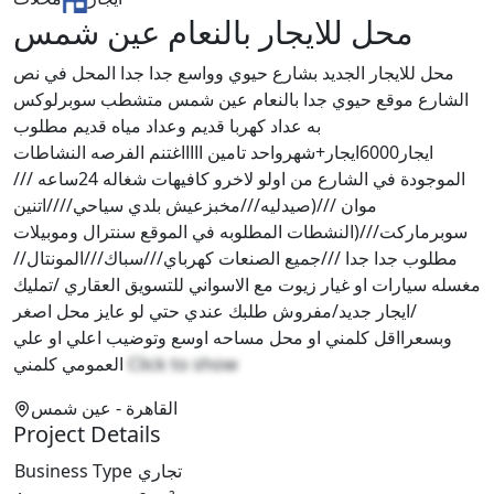
محل للايجار بالنعام عين شمس
محل للايجار الجديد بشارع حيوي وواسع جدا جدا المحل في نص
الشارع موقع حيوي جدا بالنعام عين شمس متشطب سوبرلوكس
به عداد كهربا قديم وعداد مياه قديم مطلوب
ايجار6000ايجار+شهرواحد تامين اااااغتنم الفرصه النشاطات
الموجودة في الشارع من اولو لاخرو كافيهات شغاله 24ساعه ///
موان ///(صيدليه///مخبزعيش بلدي سياحي////اتنين
سوبرماركت///(النشطات المطلوبه في الموقع سنترال وموبيلات
مطلوب جدا جدا ///جميع الصنعات كهرباي///سباك///المونتال//
مغسله سيارات او غيار زيوت مع الاسواني للتسويق العقاري /تمليك
/ايجار جديد/مفروش طلبك عندي حتي لو عايز محل اصغر
وبسعرااقل كلمني او محل مساحه اوسع وتوضيب اعلي او علي
Click to show
العمومي كلمني
القاهرة
- عين شمس
Project Details
تجاري
Business Type