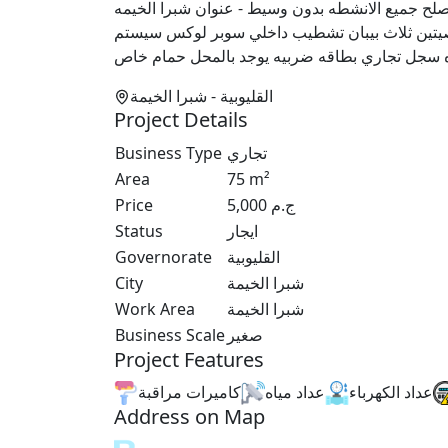
 ناصيه 75 متر تقاطع شارع الموسسه مع شارع ٢٥ يصلح جميع الانشطه بدون وسيط - عنوان شبرا الخيمه
 25 تقاطع شارع المؤسسه مترو الساعه 75م نصيتين ثلاث بيبان تشطيب داخلي سوبر لوكس سيستم
اه سجل تجاري بطاقه ضربيه يوجد بالمحل حمام خاص
القليوبية
- شبرا الخيمة
Project Details
Business Type
تجاري
Area
75
m²
Price
5,000
ج.م
Status
ايجار
Governorate
القليوبية
City
شبرا الخيمة
Work Area
شبرا الخيمة
Business Scale
صغير
Project Features
عداد الكهرباء
عداد مياه
كاميرات مراقبة
Address on Map