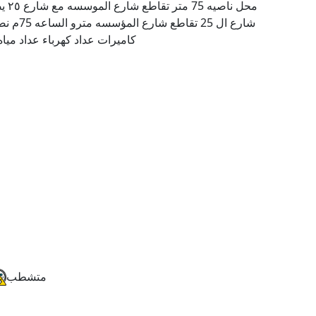
محل
شارع ال
كاميرات عداد كهرباء عداد مي
متشطب