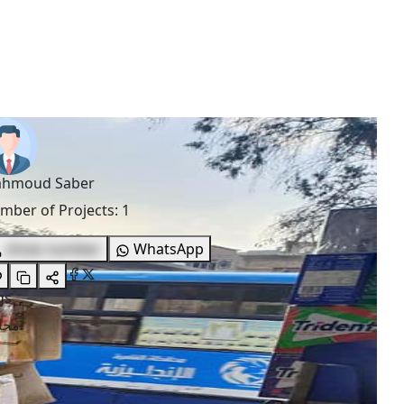
hmoud Saber
mber of Projects
:
1
show number
WhatsApp
gs
محل