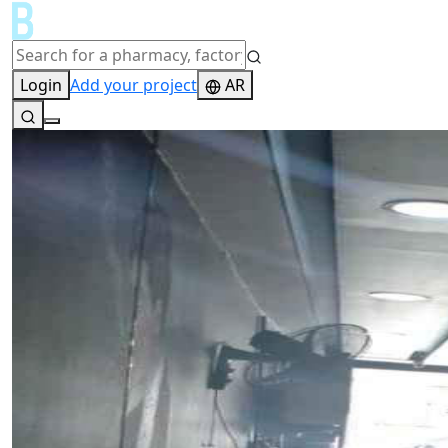
Login
Add your project
AR