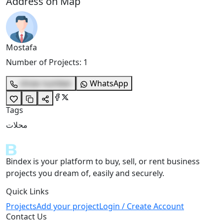
Address on Map
Mostafa
Number of Projects
:
1
show number
WhatsApp
Tags
محلات
Bindex is your platform to buy, sell, or rent business
projects you dream of, easily and securely.
Quick Links
Projects
Add your project
Login / Create Account
Contact Us