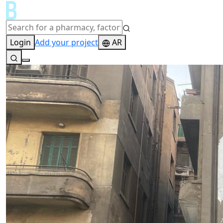
Login
Add your project
AR