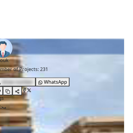
rouk
mber of Projects
:
231
show number
WhatsApp
gs
محل