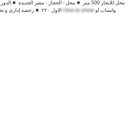
الاول ٢٢٠ ◾رخصة إدارى و تجارى ◾مطلوب شركات مالتي ناشيونال أو بنك فقط
Click to show
واتساب او