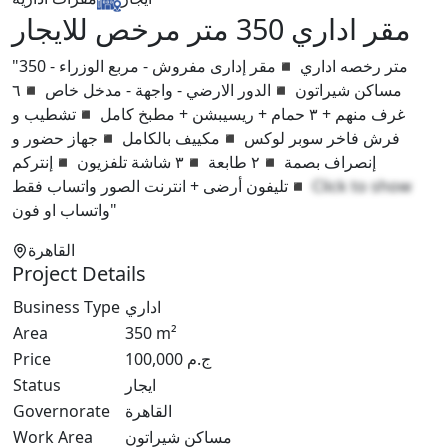
مقر اداري 350 متر مرخص للايجار
"350 متر رخصه اداري ◾مقر إدارى مفروش - مربع الوزراء -
مساكن شيراتون ◾الدور الارضي - واجهة - مدخل خاص ◾٦
غرف منهم + ٣ حمام + ريسيبشن + مطبخ كامل ◾تشطيب و
فرش فاخر سوبر لوكس ◾مكييف بالكامل ◾جهاز حضور و
إنصراف بصمة ◾٢ طابعة ◾٣ شاشة تلفزيون ◾إنتركم
◾تليفون أرضى + انترنت الصور واتساب فقط
Click to show
واتساب او فون"
القاهرة
Project Details
Business Type
اداري
Area
350
m²
Price
100,000
ج.م
Status
ايجار
Governorate
القاهرة
Work Area
مساكن شيراتون