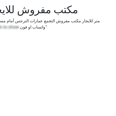
مكتب مفروش للايج
ck to show
واتساب او فون"