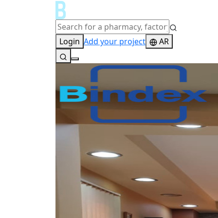
Login
Add your project
AR