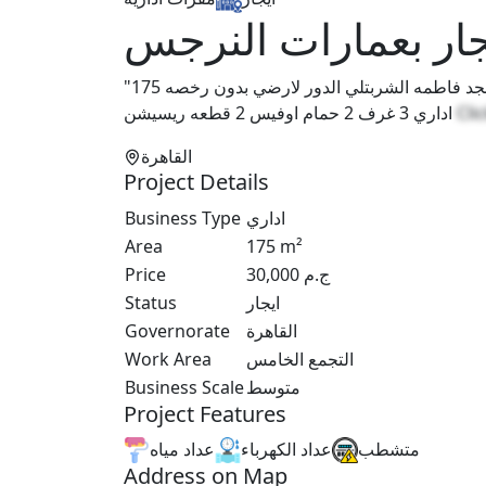
ار بعمارات النرجس
"175 متر للايجار مكتب مفروش التجمع عمارات النرجس أمام مسجد فاطمه الشربتلي الدور لارضي بدون رخصه
اداري 3 غرف 2 حمام اوفيس 2 قطعه ريسيشن
Cli
القاهرة
Project Details
Business Type
اداري
Area
175
m²
Price
30,000
ج.م
Status
ايجار
Governorate
القاهرة
Work Area
التجمع الخامس
Business Scale
متوسط
Project Features
متشطب
عداد الكهرباء
عداد مياه
Address on Map