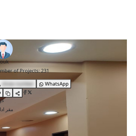
rouk
mber of Projects
:
231
show number
WhatsApp
gs
مقر اد