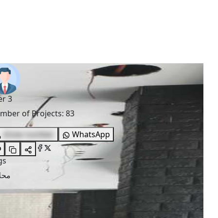
er 3
mber of Projects
:
83
show number
WhatsApp
gs
محل