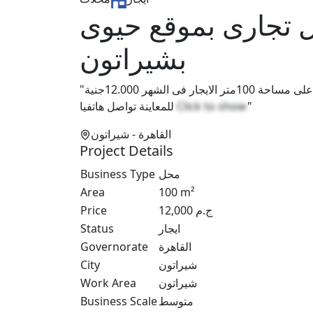
ل تجارى بموقع حيوى
بشيراتون
"فرصة للايجار محل تجارى بموقع حيوى ف شيراتون المطار على مساحة 100متر الايجار فى الشهر 12.000جنية
للمعاينة تواصل هاتفيا
Click to show
"
القاهرة
- شيراتون
Project Details
Business Type
محل
Area
100
m²
Price
12,000
ج.م
Status
ايجار
Governorate
القاهرة
City
شيراتون
Work Area
شيراتون
Business Scale
متوسط