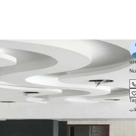
us
Nu
Ta
ات