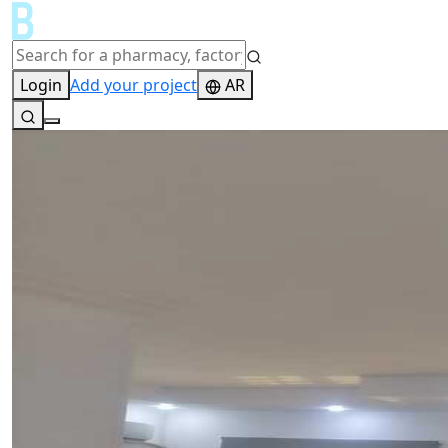
Login
Add your project
AR