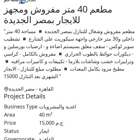
مطعم 40 متر مفروش ومجهز
للايجار بمصر الجديدة
"مطعم مفروش وشغال للتنازل بمصر الجديدة ◾ مساحة 40 متر
داخلي و30 متر خارجي واجهة سيكوريت علي الشارع ◾ تشطيب
سوبر لوكس - سقف معلق بسيستم اضاءة و - ارضيات بورسلين و
- ديكورات حوائط بالطوب الحراري ◾ مفروش بالكامل - كراسي
وترابيزات خشب وشاشات بلازما - تكييفات و كاميرات مراقبه ◾
مطبخ مزود بكامل المعدات ◾ مطلوب مبلغ للتنازل - الابجار
الشهري بعد التنازل 15000 "
القاهرة
- مصر الجديدة
Project Details
اغذية والمشروبات
Business Type
Area
40
m²
ج.م
15,000
Price
ايجار
Status
القاهرة
Governorate