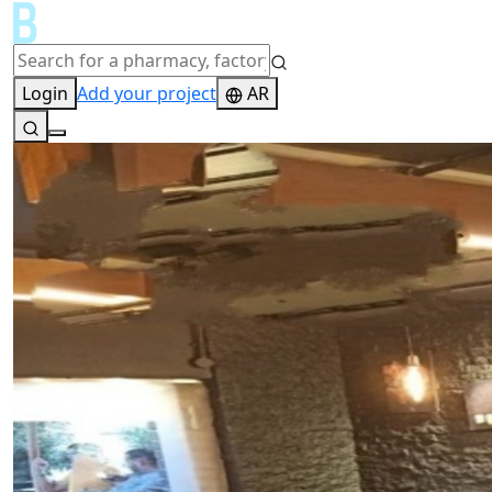
Login
Add your project
AR