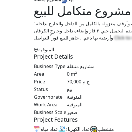
مشروع متكامل للبيع
"كرفان بمساحة ٦×٣ مأكولات ومشروبات مجهز بأعلى الخامات وأرفف معزولة بالكامل من الداخل والخارج بداخله
حمام شخصي وحوض استانلس و وحدتين تهوية وكهرباء شديده التحميل حتي ٣ فاز وإضاءة داخل وخارج الكرفان
وأرضية بها دعم. . جاهز للبيع فوراً للتواصل
Click t
المنوفية
Project Details
Business Type
مشاريع متنقلة
Area
0
m²
Price
70,000
ج.م
Status
بيع
Governorate
المنوفية
Work Area
المنوفية
Business Scale
صغير
Project Features
متشطب
عداد الكهرباء
عداد مياه