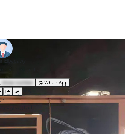
r Elbadawy
mber of Projects
:
1
show number
WhatsApp
gs
أعمال تجارية متن