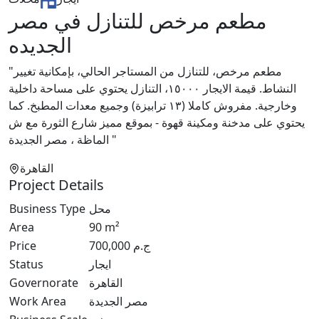
مطعم مرخص للتنازل في مصر
الجديده
"مطعم مرخص، للتنازل من المستاجر الحالي، بإمكانية تغيير
النشاط. قيمة الايجار ١٥٠٠٠، التنازل يحتوي على مساحة داخلية
وخارجية. مفروش كاملا (١٣ ترابيزة) وجميع معدات المطبخ. كما
يحتوي على مدخنة ومكينة قهوة - بموقع مميز شارع الثورة مع ش
الماظة ، مصر الجديدة "
القاهرة
Project Details
Business Type
محل
Area
90
m²
Price
700,000
ج.م
Status
ايجار
Governorate
القاهرة
Work Area
مصر الجديدة