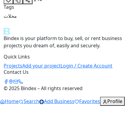
Tags
محلات
Bindex is your platform to buy, sell, or rent business
projects you dream of, easily and securely.
Quick Links
Projects
Add your project
Login / Create Account
Contact Us
© 2025 Bindex – All rights reserved
Home
Search
Add Business
Favorites
Profile