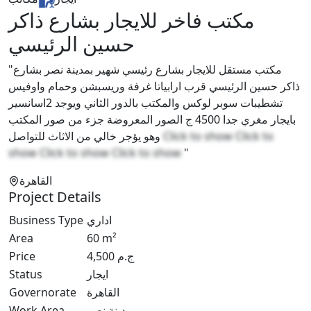
مكتب فاخر للايجار بشارع ذاكر
حسين الرئيسي
"مكتب مستقل للايجار بشارع رئيسي شهير بمدينة نصر بشارع
ذاكر حسين الرئيسي قرب ارابياتا غرفة وريسبشن وحمام واوفيس
تشطيبات سوبر لوكس والمكتب بالدور الثاني ويوجد 2اسانسير
بايجار مغري جدا 4500 ج الصور المعروضة جزء من صور المكتب
وهو يؤجر خالي من الاثاث للتواصل
Click to show
Click to
show
Click to show
Click to show
"
القاهرة
Project Details
Business Type
اداري
Area
60
m²
Price
4,500
ج.م
Status
ايجار
Governorate
القاهرة
Work Area
مدينة نصر