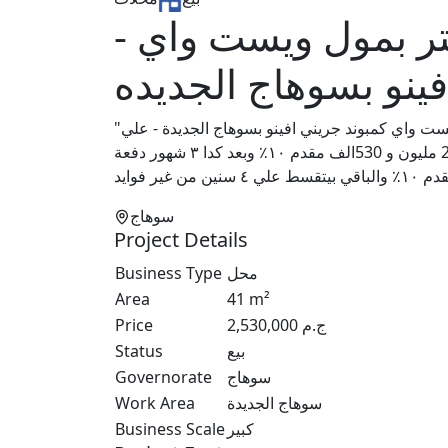
صه محل للبيع 41 متر بمول ويست واي
فينو بسوهاج الجديده
"فرصه للاستثمار محل للبيع علي مساحه 41م في مول ويست واي كمبوند جريني افينو بسوهاج الجديدة - علي
طويق المطار الدولي الرئيسي امام بنزينة موبيل مطلوب للبيع 2 مليون و 530الف مقدم ١٠٪؜ وبعد كدا ٣ شهور دفعة
سوهاج
Project Details
Business Type
محل
Area
41
m²
Price
2,530,000
ج.م
Status
بيع
Governorate
سوهاج
Work Area
سوهاج الجديدة
Business Scale
كبير