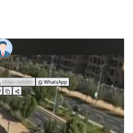
ssma Ahmed
mber of Projects
:
1
show number
WhatsApp
gs
محل