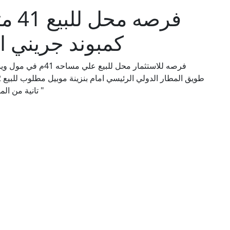
فر -
كمبوند جريني ا
تانية من المقدم ١٠٪؜ والباقي بيتقسط علي ٤ سنين من غير فوايد "