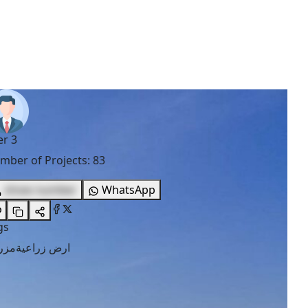
er 3
mber of Projects
:
83
show number
WhatsApp
gs
ارض زراعية
مزر