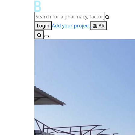
Login
Add your project
AR