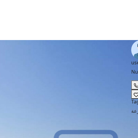
us
Nu
Ta
عة