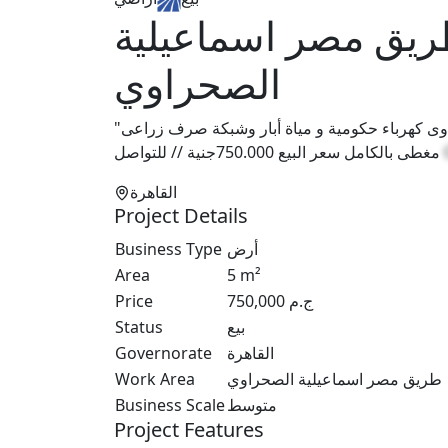
ريق مصر اسماعيلية
الصحراوي
"مزرعة للبيع خمس فدان ع طريق مصر الاسماعلية الصحراوى كهرباء حكومية و مياة أبار وشبكة صرف زراعى
مغطى بالكامل سعر البيع 750.000جنية // للتواصل
القاهرة
Project Details
Business Type
أرض
Area
5
m²
Price
750,000
ج.م
Status
بيع
Governorate
القاهرة
Work Area
طريق مصر اسماعيلية الصحراوي
Business Scale
متوسط
Project Features