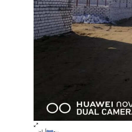
بيع
أراضي