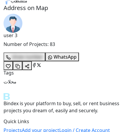
متشطب
Address on Map
user 3
Number of Projects
:
83
show number
WhatsApp
Tags
محلات
Bindex is your platform to buy, sell, or rent business
projects you dream of, easily and securely.
Quick Links
Projects
Add your project
Login / Create Account