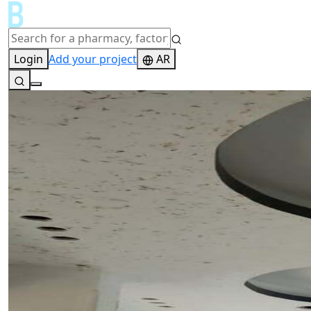
Login
Add your project
AR