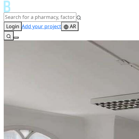
Login
Add your project
AR