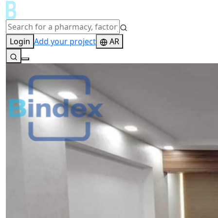
Login
Add your project
AR