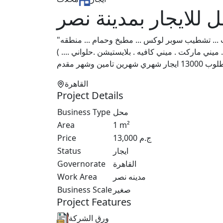
 للايجار بمدينة نصر
"محل للايجار بمدينة نصر مساحه 60 متر واجهه كبيره سيكوريت ... تشطيب سوبر لوكس ... مطبخ وحمام ... منطقه
مطعم . ميني ماركت . ميني كافيه . بلايستيشن .حلواني
القاهرة
Project Details
Business Type
محل
Area
1
m²
Price
13,000
ج.م
Status
ايجار
Governorate
القاهرة
Work Area
مدينه نصر
Business Scale
صغير
Project Features
ورق الشركة