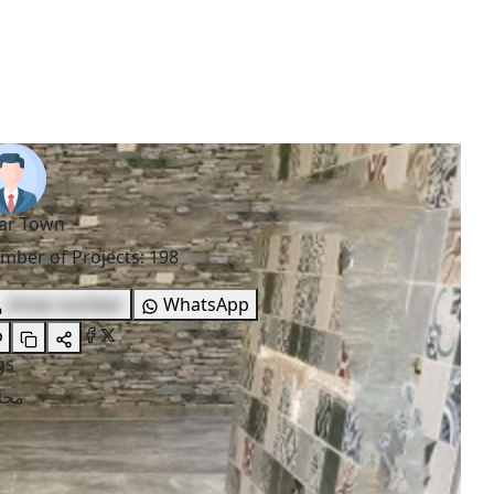
ar Town
mber of Projects
:
198
show number
WhatsApp
gs
محل