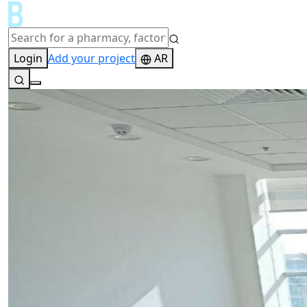
Login
Add your project
AR