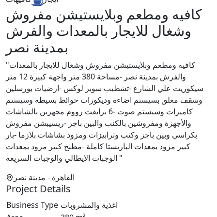
كافيه ومطعم وبلايستيشن مفروش
وشغال للايجار بالمعدات والفرش
بمدينة نصر
"كافيه ومطعم وبلايستيشن مفروش وشغال للايجار بالمعدات
والفرش بمدينة نصر -مساحة 380 متر واجهة كبيرة 12 متر
سيكوريت علي الشارع -تشطيب سوبر لوكس -ارضيات بورسلين
وسقف معلق بسيستم اضاءة وديكورات حوائط بسيطه وسيستم
كاميرات وسيستم صوت -6 برايفت رووم مجهزين بالشاشات
والأجهزة ومفروشين بالكنب والبين باجز -ريسيبشن مفروش
بكراسي وبين باجز وكنب وترابيزات ومزود بشاشات بلازما -بار
كبير مزود بمعدات الباريستا كاملة -مطبخ كبير مزود بمعدات
الوجبات الايطالي والوجبات السريعه "
القاهرة
- مدينة نصر
Project Details
اغذية والمشروبات
Business Type