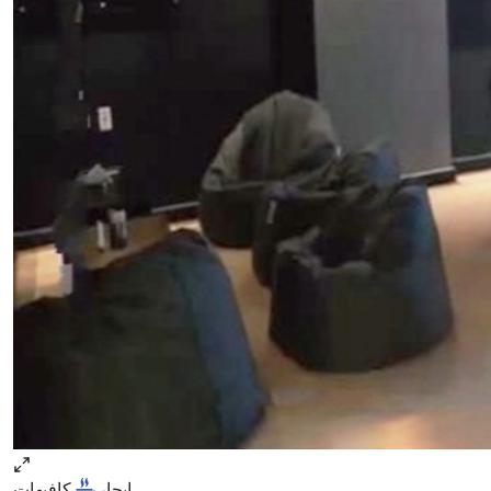
ايجار
كافيهات