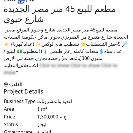
مطعم للبيع 45 متر مصر الجديدة
شارع حيوي
"مطعم للبيع45 متر مصر الجديدة شارع وحيوي الموقع مصر
الجديدة_شارع متفرع من المقريزي بجوار اماكن حكومية المساحه
🔎 45متر التشطيبات⭐ تشطيب هاي لوكس✨ (عداد كهرباء ⚡
عداد مياه💧معدات كامله _غاز طبيعي 🌡️) المطلوب💵 للبيع /
مليون 300(بالمعدات) رخصة تجاري حصة في الارض
للاستعلام_المعاينه
Click to show
Click to show
Click to
show
"
القاهرة
Project Details
Business Type
اغذية والمشروبات
Area
1
m²
Price
1,300,000
ج.م
Status
ايجار
Governorate
القاهرة